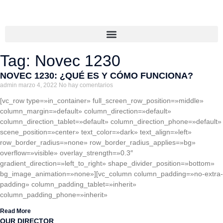
Tag: Novec 1230
NOVEC 1230: ¿QUÉ ES Y CÓMO FUNCIONA?
admin
marzo 4, 2022
No hay comentarios
[vc_row type=»in_container» full_screen_row_position=»middle»
column_margin=»default» column_direction=»default»
column_direction_tablet=»default» column_direction_phone=»default»
scene_position=»center» text_color=»dark» text_align=»left»
row_border_radius=»none» row_border_radius_applies=»bg»
overflow=»visible» overlay_strength=»0.3″
gradient_direction=»left_to_right» shape_divider_position=»bottom»
bg_image_animation=»none»][vc_column column_padding=»no-extra-
padding» column_padding_tablet=»inherit»
column_padding_phone=»inherit»
Read More
OUR DIRECTOR