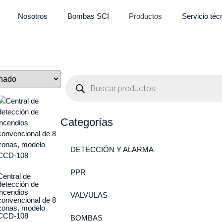
Nosotros
Bombas SCI
Productos
Servicio téc
Categorías
DETECCIÓN Y ALARMA
PPR
Central de
detección de
incendios
VALVULAS
convencional de 8
zonas, modelo
CCD-108
BOMBAS