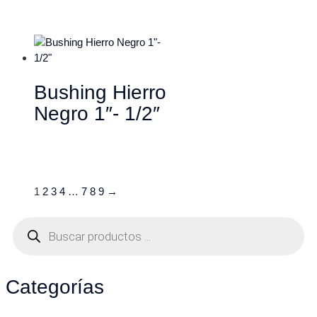
Bushing Hierro
Negro 1″- 1/2″
1
2
3
4
…
7
8
9
→
Categorías