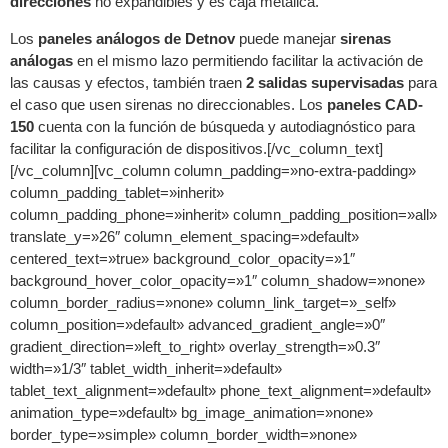
direcciones
no expandibles y es caja metálica.
Los
paneles análogos de Detnov
puede manejar
sirenas
análogas
en el mismo lazo permitiendo facilitar la activación de
las causas y efectos, también traen
2 salidas supervisadas
para
el caso que usen sirenas no direccionables. Los
paneles CAD-
150
cuenta con la función de búsqueda y autodiagnóstico para
facilitar la configuración de dispositivos.[/vc_column_text]
[/vc_column][vc_column column_padding=»no-extra-padding»
column_padding_tablet=»inherit»
column_padding_phone=»inherit» column_padding_position=»all»
translate_y=»26″ column_element_spacing=»default»
centered_text=»true» background_color_opacity=»1″
background_hover_color_opacity=»1″ column_shadow=»none»
column_border_radius=»none» column_link_target=»_self»
column_position=»default» advanced_gradient_angle=»0″
gradient_direction=»left_to_right» overlay_strength=»0.3″
width=»1/3″ tablet_width_inherit=»default»
tablet_text_alignment=»default» phone_text_alignment=»default»
animation_type=»default» bg_image_animation=»none»
border_type=»simple» column_border_width=»none»