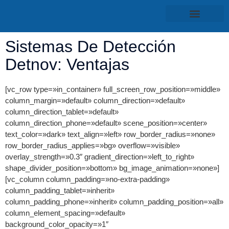
Servicio técnico
Sistemas De Detección
Detnov: Ventajas
[vc_row type=»in_container» full_screen_row_position=»middle»
column_margin=»default» column_direction=»default»
column_direction_tablet=»default»
column_direction_phone=»default» scene_position=»center»
text_color=»dark» text_align=»left» row_border_radius=»none»
row_border_radius_applies=»bg» overflow=»visible»
overlay_strength=»0.3″ gradient_direction=»left_to_right»
shape_divider_position=»bottom» bg_image_animation=»none»]
[vc_column column_padding=»no-extra-padding»
column_padding_tablet=»inherit»
column_padding_phone=»inherit» column_padding_position=»all»
column_element_spacing=»default»
background_color_opacity=»1″