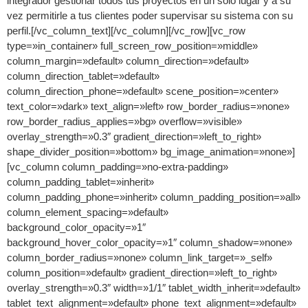
integrador gestionar todos tus proyectos en un solo lugar y a su
vez permitirle a tus clientes poder supervisar su sistema con su
perfil.[/vc_column_text][/vc_column][/vc_row][vc_row
type=»in_container» full_screen_row_position=»middle»
column_margin=»default» column_direction=»default»
column_direction_tablet=»default»
column_direction_phone=»default» scene_position=»center»
text_color=»dark» text_align=»left» row_border_radius=»none»
row_border_radius_applies=»bg» overflow=»visible»
overlay_strength=»0.3″ gradient_direction=»left_to_right»
shape_divider_position=»bottom» bg_image_animation=»none»]
[vc_column column_padding=»no-extra-padding»
column_padding_tablet=»inherit»
column_padding_phone=»inherit» column_padding_position=»all»
column_element_spacing=»default»
background_color_opacity=»1″
background_hover_color_opacity=»1″ column_shadow=»none»
column_border_radius=»none» column_link_target=»_self»
column_position=»default» gradient_direction=»left_to_right»
overlay_strength=»0.3″ width=»1/1″ tablet_width_inherit=»default»
tablet_text_alignment=»default» phone_text_alignment=»default»