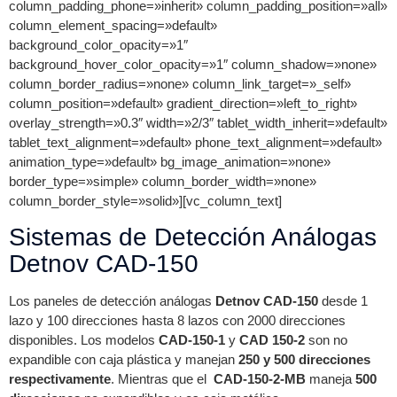
column_padding_phone=»inherit» column_padding_position=»all»
column_element_spacing=»default»
background_color_opacity=»1″
background_hover_color_opacity=»1″ column_shadow=»none»
column_border_radius=»none» column_link_target=»_self»
column_position=»default» gradient_direction=»left_to_right»
overlay_strength=»0.3″ width=»2/3″ tablet_width_inherit=»default»
tablet_text_alignment=»default» phone_text_alignment=»default»
animation_type=»default» bg_image_animation=»none»
border_type=»simple» column_border_width=»none»
column_border_style=»solid»][vc_column_text]
Sistemas de Detección Análogas
Detnov CAD-150
Los paneles de detección análogas
Detnov CAD-150
desde 1
lazo y 100 direcciones hasta 8 lazos con 2000 direcciones
disponibles. Los modelos
CAD-150-1
y
CAD 150-2
son no
expandible con caja plástica y manejan
250 y 500 direcciones
respectivamente
. Mientras que el
CAD-150-2-MB
maneja
500