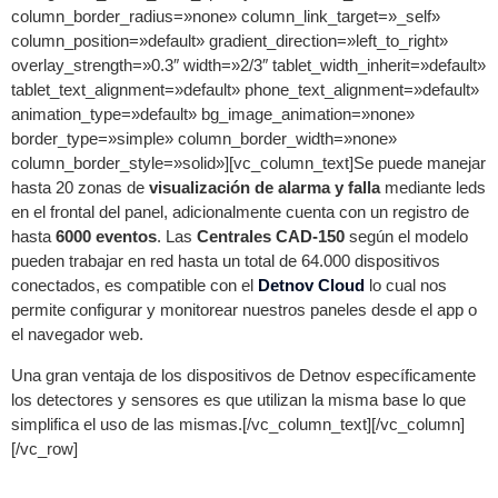
column_border_radius=»none» column_link_target=»_self»
column_position=»default» gradient_direction=»left_to_right»
overlay_strength=»0.3″ width=»2/3″ tablet_width_inherit=»default»
tablet_text_alignment=»default» phone_text_alignment=»default»
animation_type=»default» bg_image_animation=»none»
border_type=»simple» column_border_width=»none»
column_border_style=»solid»][vc_column_text]Se puede manejar
hasta 20 zonas de
visualización de alarma y falla
mediante leds
en el frontal del panel, adicionalmente cuenta con un registro de
hasta
6000 eventos
. Las
Centrales CAD-150
según el modelo
pueden trabajar en red hasta un total de 64.000 dispositivos
conectados, es compatible con el
Detnov Cloud
lo cual nos
permite configurar y monitorear nuestros paneles desde el app o
el navegador web.
Una gran ventaja de los dispositivos de Detnov específicamente
los detectores y sensores es que utilizan la misma base lo que
simplifica el uso de las mismas.[/vc_column_text][/vc_column]
[/vc_row]