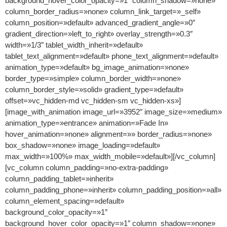
background_hover_color_opacity=»1″ column_shadow=»none»
column_border_radius=»none» column_link_target=»_self»
column_position=»default» advanced_gradient_angle=»0″
gradient_direction=»left_to_right» overlay_strength=»0.3″
width=»1/3″ tablet_width_inherit=»default»
tablet_text_alignment=»default» phone_text_alignment=»default»
animation_type=»default» bg_image_animation=»none»
border_type=»simple» column_border_width=»none»
column_border_style=»solid» gradient_type=»default»
offset=»vc_hidden-md vc_hidden-sm vc_hidden-xs»]
[image_with_animation image_url=»3952″ image_size=»medium»
animation_type=»entrance» animation=»Fade In»
hover_animation=»none» alignment=»» border_radius=»none»
box_shadow=»none» image_loading=»default»
max_width=»100%» max_width_mobile=»default»][/vc_column]
[vc_column column_padding=»no-extra-padding»
column_padding_tablet=»inherit»
column_padding_phone=»inherit» column_padding_position=»all»
column_element_spacing=»default»
background_color_opacity=»1″
background_hover_color_opacity=»1″ column_shadow=»none»