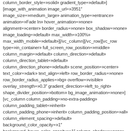
column_border_style=»solid» gradient_type=»default»]
[image_with_animation image_url=»3951″
image_size=»medium_large» animation_type=»entrance»
animation=»Fade In» hover_animation=»none»
alignment=»center» border_radius=»none» box_shadow=»none»
image_loading=»default» max_width=»100%»
max_width_mobile=»default»][/vc_column][/vc_row][vc_row
type=»in_container» full_screen_row_position=»middle»
column_margin=»default» column_direction=»default»
column_direction_tablet=»default»
column_direction_phone=»default» scene_position=»center»
text_color=»dark» text_align=»left» row_border_radius=»none»
row_border_radius_applies=»bg» overflow=»visible»
overlay_strength=»0.3″ gradient_direction=»left_to_right»
shape_divider_position=»bottom» bg_image_animation=»none»]
[vc_column column_padding=»no-extra-padding»
column_padding_tablet=»inherit»
column_padding_phone=»inherit» column_padding_position=»all»
column_element_spacing=»default»
background_color_opacity=»1″