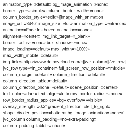
animation_type=»default» bg_image_animation=»none»
border_type=»simple» column_border_width=»none»
column_border_style=»solid»][image_with_animation
image_url=»3946″ image_size=»full» animation_type=»entrance»
animation=»Fade In» hover_animation=»none»
alignment=»center» img_link_target=»_blank»
border_radius=»none» box_shadow=»none»
image_loading=»default» max_width=»100%»
max_width_mobile=»default»
img_link=»https://www.detnovcloud.com/»][/vc_column][/vc_row]
[vc_row type=»in_container» full_screen_row_position=»middle»
column_margin=»default» column_direction=»default»
column_direction_tablet=»default»
column_direction_phone=»default» scene_position=»center»
text_color=»dark» text_align=»left» row_border_radius=»none»
row_border_radius_applies=»bg» overflow=»visible»
overlay_strength=»0.3″ gradient_direction=»left_to_right»
shape_divider_position=»bottom» bg_image_animation=»none»]
[vc_column column_padding=»no-extra-padding»
column_padding_tablet=»inherit»