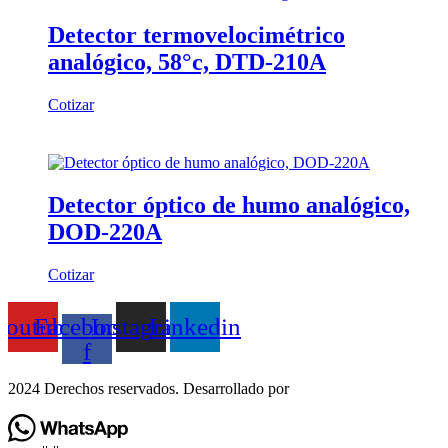
Detector termovelocimétrico
analógico, 58°c, DTD-210A
Cotizar
Detector óptico de humo analógico,
DOD-220A
Cotizar
Youtube
Facebook-
Instagram
Linkedin
f
2024 Derechos reservados. Desarrollado por
Innova2digital